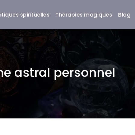
atiques spirituelles
Thérapies magiques
Blog
me astral personnel