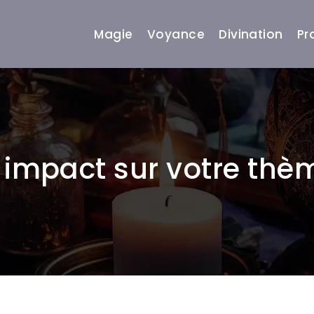
Magie
Voyance
Divination
Pr
: impact sur votre thè