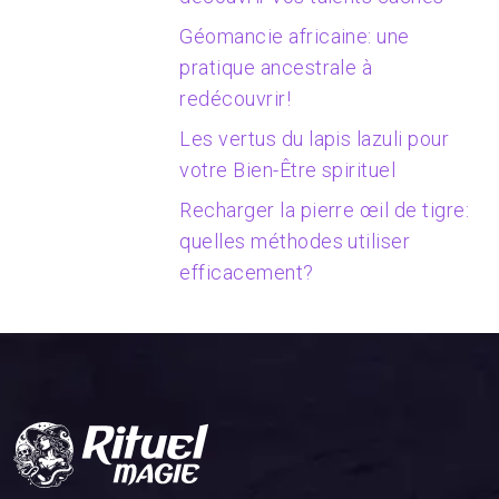
Géomancie africaine: une
pratique ancestrale à
redécouvrir!
Les vertus du lapis lazuli pour
votre Bien-Être spirituel
Recharger la pierre œil de tigre:
quelles méthodes utiliser
efficacement?